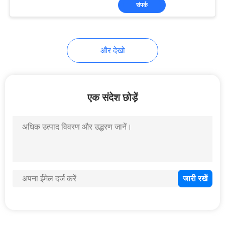
संपर्क
भ्रमण
संपर्क
175
और देखो
करें
लेजर काटना मशीन
समाचार
एक संदेश छोड़ें
समाधान
25
साइटमैप
लेजर क्लैडिंग मशीन
PRIVACY
POLICY