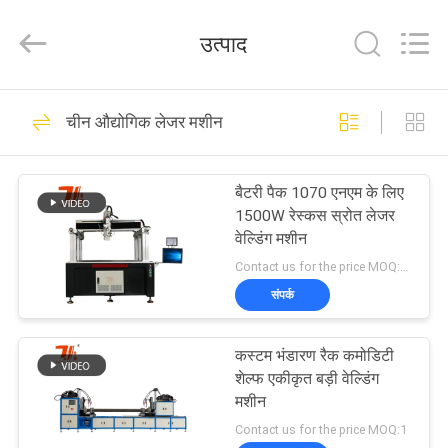
Taiyi
Laser
Technology
उत्पाद
Company
Limited.
All
Rights
घर
Reserved.
193
चीन औद्योगिक लेजर मशीन
लेजर वेल्डिंग मशीन
उत्पादों
बैटरी पैक 1070 एनएम के लिए
1500W रेस्कस स्रोत लेजर
वीडियो
वेल्डिंग मशीन
Contact us for the price MOQ:1 सेट
हमारे
संपर्क
147
बारे
कस्टम भंडारण रैक कमोडिटी
में
रोबोट लेजर वेल्डिंग मशीन
शेल्फ एकीकृत बड़ी वेल्डिंग
मशीन
कारखाना
Contact us for the price MOQ:1