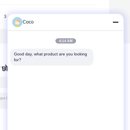
3
>>
>|
Coco
4:14 AM
Good day, what product are you looking 
for?
 छोड़ दो