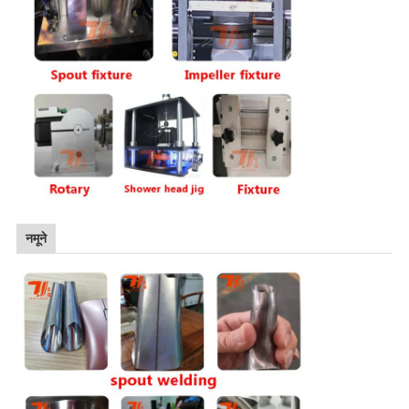
नमूने