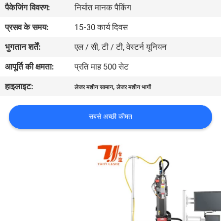
पैकेजिंग विवरण:
निर्यात मानक पैकिंग
भ्रमण
प्रसव के समय:
15-30 कार्य दिवस
संपर्क
भुगतान शर्तें:
एल / सी, टी / टी, वेस्टर्न यूनियन
करें
आपूर्ति की क्षमता:
प्रति माह 500 सेट
हाइलाइट:
,
लेजर मशीन सामान
लेजर मशीन भागों
समाचार
सबसे अच्छी कीमत
समाधान
साइटमैप
PRIVACY
POLICY