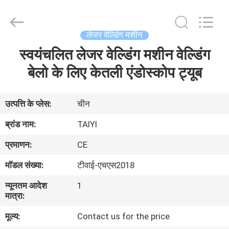
Taiyi
Laser
Technology
Company
Limited.
लेजर वेल्डिंग मशीन
All
Rights
स्वयंचलित लेजर वेल्डिंग मशीन वेल्डिंग
घर
Reserved.
बेलो के लिए केतली एंडोस्कोप ट्यूब
उत्पादों
उत्पत्ति के प्लेस:
चीन
वीडियो
ब्रांड नाम:
TAIYI
प्रमाणन:
CE
हमारे
मॉडल संख्या:
टीवाई-एचएस2018
बारे
न्यूनतम आदेश
1
में
मात्रा:
मूल्य:
Contact us for the price
कारखाना