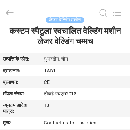
Taiyi
Laser
Technology
Company
Limited.
लेजर वेल्डिंग मशीन
All
Rights
कस्टम स्पैटुला स्वचालित वेल्डिंग मशीन
घर
Reserved.
लेजर वेल्डिंग चम्मच
उत्पादों
उत्पत्ति के प्लेस:
गुआंग्डोंग, चीन
वीडियो
ब्रांड नाम:
TAIYI
प्रमाणन:
CE
हमारे
मॉडल संख्या:
टीवाई-एचएस2018
बारे
न्यूनतम आदेश
10
में
मात्रा:
मूल्य:
Contact us for the price
कारखाना