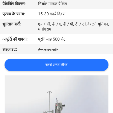
पैकेजिंग विवरण:
निर्यात मानक पैकिंग
भ्रमण
प्रसव के समय:
15-30 कार्य दिवस
संपर्क
भुगतान शर्तें:
एल / सी, डी / ए, डी / पी, टी / टी, वेस्टर्न यूनियन,
मनीग्राम
करें
आपूर्ति की क्षमता:
प्रति माह 500 सेट
समाचार
हाइलाइट:
लेजर काटना मशीन
समाधान
सबसे अच्छी कीमत
साइटमैप
PRIVACY
POLICY