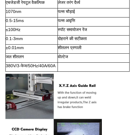
एचजेडजी रेयटूल वैकल्पिक
लेजर तरंग दैर्ध्य
1070nm
पल्स चौड़ाई
0.5-15ms
पल्स आवृत्ति
≤100Hz
स्पॉट समायोजन रेंज
0.1-3mm
दोहराने की सटीकता
±0.01mm
शीतलन प्रणाली
जल शीतलन
वोल्टेज
380V/3-फेज/50Hz/40A/60A