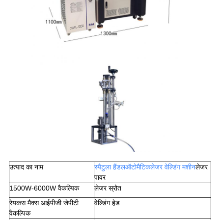
उत्पाद का नाम
स्पैटुला हैंडलऑटोमैटिक
लेजर वेल्डिंग मशीन
लेजर
पावर
1500W-6000W वैकल्पिक
लेजर स्रोत
रेयकस मैक्स आईपीजी जेपीटी
वेल्डिंग हेड
वैकल्पिक