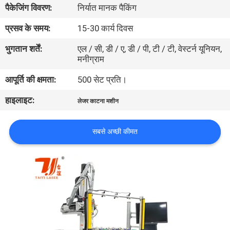
पैकेजिंग विवरण:
निर्यात मानक पैकिंग
भ्रमण
प्रसव के समय:
15-30 कार्य दिवस
संपर्क
भुगतान शर्तें:
एल / सी, डी / ए, डी / पी, टी / टी, वेस्टर्न यूनियन,
मनीग्राम
करें
आपूर्ति की क्षमता:
500 सेट प्रति।
समाचार
हाइलाइट:
लेजर काटना मशीन
समाधान
सबसे अच्छी कीमत
साइटमैप
PRIVACY
POLICY