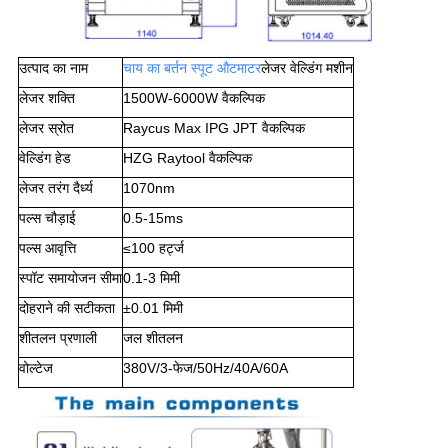
उत्पाद का नाम
चाय का बर्तन स्पूट औ
टमाटर
लेजर वेल्डिंग मशीन
लेजर शक्ति
1500W-6000W वैकल्पिक
लेजर स्रोत
Raycus Max IPG JPT वैकल्पिक
वेल्डिंग हेड
HZG Raytool वैकल्पिक
लेजर तरंग दैर्ध्य
1070nm
पल्स चौड़ाई
0.5-15ms
पल्स आवृत्ति
≤100 हर्ट्ज
स्पॉट समायोजन सीमा
0.1-3 मिमी
दोहराने की सटीकता
±0.01 मिमी
शीतलन प्रणाली
जल शीतलन
वोल्टेज
380V/3-फेज/50Hz/40A/60A