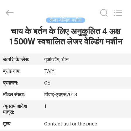
Taiyi
Laser
Technology
Company
Limited.
लेजर वेल्डिंग मशीन
All
Rights
चाय के बर्तन के लिए अनुकूलित 4 अक्ष
घर
Reserved.
1500W स्वचालित लेजर वेल्डिंग मशीन
उत्पादों
उत्पत्ति के प्लेस:
गुआंग्डोंग, चीन
वीडियो
ब्रांड नाम:
TAIYI
प्रमाणन:
CE
हमारे
मॉडल संख्या:
टीवाई-एचएस2018
बारे
न्यूनतम आदेश
1
में
मात्रा:
मूल्य:
Contact us for the price
कारखाना