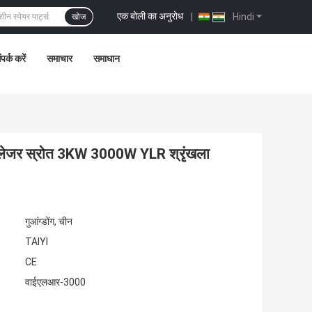
एक बोली का अनुरोध
|
Hindi
खोज
ंपर्क करें
समाचार
समाधान
 लेजर स्रोत 3KW 3000W YLR श्रृंखला
गुआंग्डोंग, चीन
TAIYI
CE
वाईएलआर-3000