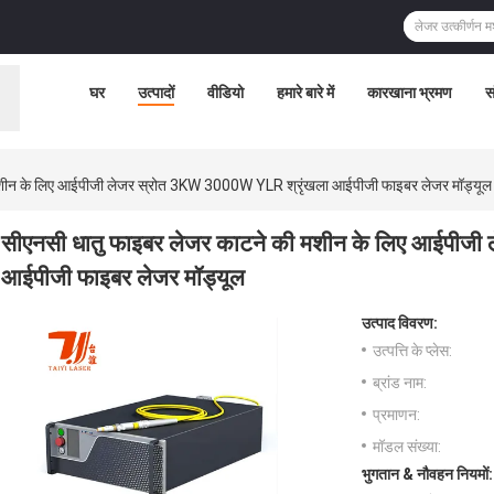
घर
उत्पादों
वीडियो
हमारे बारे में
कारखाना भ्रमण
स
मशीन के लिए आईपीजी लेजर स्रोत 3KW 3000W YLR श्रृंखला आईपीजी फाइबर लेजर मॉड्यूल
सीएनसी धातु फाइबर लेजर काटने की मशीन के लिए आईपीजी
आईपीजी फाइबर लेजर मॉड्यूल
उत्पाद विवरण:
उत्पत्ति के प्लेस:
ब्रांड नाम:
प्रमाणन:
मॉडल संख्या:
भुगतान & नौवहन नियमों: