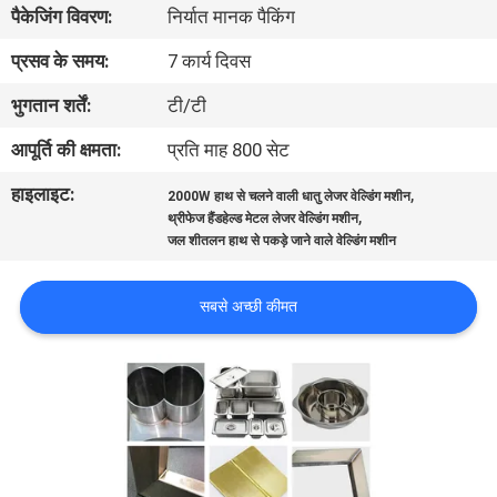
पैकेजिंग विवरण:
निर्यात मानक पैकिंग
भ्रमण
प्रसव के समय:
7 कार्य दिवस
संपर्क
भुगतान शर्तें:
टी/टी
करें
आपूर्ति की क्षमता:
प्रति माह 800 सेट
हाइलाइट:
,
2000W हाथ से चलने वाली धातु लेजर वेल्डिंग मशीन
समाचार
,
थ्रीफेज हैंडहेल्ड मेटल लेजर वेल्डिंग मशीन
जल शीतलन हाथ से पकड़े जाने वाले वेल्डिंग मशीन
समाधान
सबसे अच्छी कीमत
साइटमैप
PRIVACY
POLICY