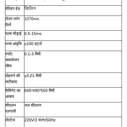
किलिन
वेल्डिंग हेड
लेजर तरंग
1070nm
दैर्ध्य
पल्स चौड़ाई
0.5-15ms
पल्स आवृत्ति
≤100 हर्ट्ज
स्पॉट
0.1-3 मिमी
समायोजन
सीमा
दोहराने की
±0.01 मिमी
सटीकता
कैबिनेट का
845*490*550 मिमी
आकार
शीतलन
जल शीतलन
प्रणाली
वोल्टेज
220V/3 चरण/50Hz