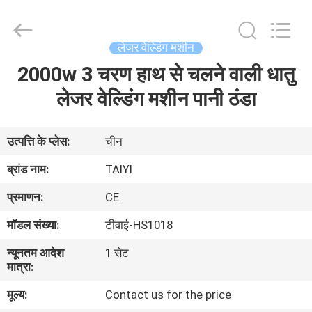
Taiyi
Laser
Technology
Company
Limited.
लेजर वेल्डिंग मशीन
All
Rights
Reserved.
2000w 3 चरण हाथ से चलने वाली धातु
घर
लेजर वेल्डिंग मशीन पानी ठंडा
उत्पादों
उत्पत्ति के प्लेस:
चीन
वीडियो
ब्रांड नाम:
TAIYI
प्रमाणन:
CE
हमारे
मॉडल संख्या:
टीवाई-HS1018
बारे
न्यूनतम आदेश
1 सेट
में
मात्रा:
मूल्य:
Contact us for the price
कारखाना