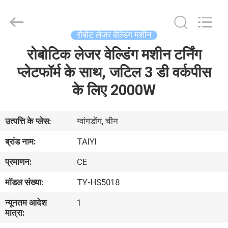
Taiyi
Laser
Technology
Company
Limited.
रोबोट लेजर वेल्डिंग मशीन
All
Rights
Reserved.
रोबोटिक लेजर वेल्डिंग मशीन टर्निंग
घर
प्लेटफॉर्म के साथ, जटिल 3 डी वर्कपीस
उत्पादों
के लिए 2000W
वीडियो
उत्पत्ति के प्लेस:
ग्वांगडोंग, चीन
ब्रांड नाम:
TAIYI
हमारे
प्रमाणन:
CE
बारे
मॉडल संख्या:
TY-HS5018
में
न्यूनतम आदेश
1
मात्रा:
कारखाना