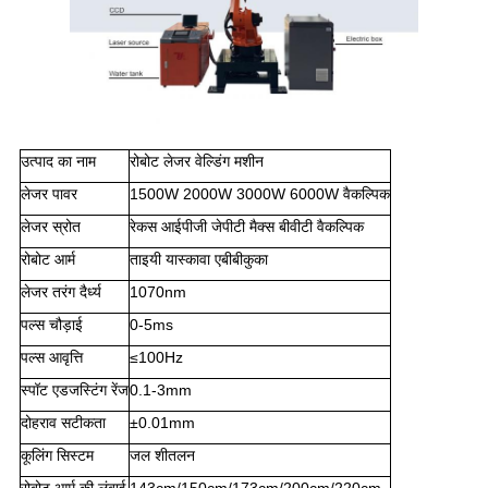
उत्पाद का नाम
रोबोट लेजर वेल्डिंग मशीन
लेजर पावर
1500W 2000W 3000W 6000W वैकल्पिक
लेजर स्रोत
रेकस आईपीजी जेपीटी मैक्स बीवीटी वैकल्पिक
रोबोट आर्म
ताइयी यास्कावा एबीबीकुका
लेजर तरंग दैर्ध्य
1070nm
पल्स चौड़ाई
0-5ms
पल्स आवृत्ति
≤100Hz
स्पॉट एडजस्टिंग रेंज
0.1-3mm
दोहराव सटीकता
±0.01mm
कूलिंग सिस्टम
जल शीतलन