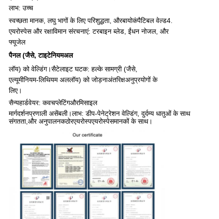
लाभ: उच्च
स्वच्छता मानक, लघु भागों के लिए परिशुद्धता, और
बायोकंपैटिबल वेल्ड
4.
एयरोस्पेस और रक्षा
विमान संरचनाएं: टरबाइन ब्लेड, ईंधन नोजल, और
फ्यू
जेल
पैनल (जैसे, टाइटेनियम
अल
लॉय) को वेल्डिंग।
सैटेलाइट घटक: हल्के सामग्री (जैसे,
एल्यूमीनियम-लिथियम अल
लॉय) को जोड़ना
अंतरिक्ष
अनुप्रयोगों के
लिए।
सैन्य
हार्डवेयर: कवच
प्लेटिंग
और
मिसाइल
मार्गदर्शन
प्रणाली असेंबली।
लाभ: डीप-पेनेट्रेशन वेल्डिंग, दुर्दम्य धातुओं के साथ
संगतता,
और अनुपालन
कठोर
एयरोस्प
एयरोस्पेस
मानकों के साथ।