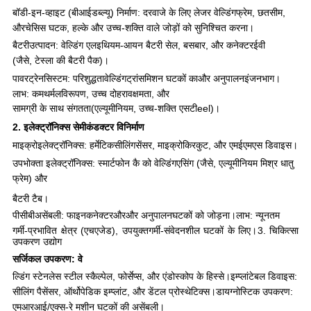
बॉडी-इन-व्हाइट (बीआईडब्ल्यू) निर्माण: दरवाजे के लिए लेजर वेल्डिंग
फ्रेम, छत
सीम,
और
चेसिस घटक, हल्के और उच्च-शक्ति वाले जोड़ों को सुनिश्चित करना।
बैटरी
उत्पादन: वेल्डिंग एल
इथियम-आयन बैटरी सेल, बसबार, और कनेक्टर
ईवी
(जैसे, टेस्ला की बैटरी पैक)।
पावरट्रेन
सिस्टम: परिशुद्धता
वेल्डिंग
ट्रांसमिशन घटकों का
और अनुपालन
इंजन
भाग।
लाभ: कम
थर्मल
विरूपण, उच्च दोहराव
क्षमता, और
सामग्री के साथ संगतता
(एल्यूमीनियम, उच्च-शक्ति एस
टी
eel)।
2. इलेक्ट्रॉनिक्स सेमीकंडक्टर विनिर्माण
माइक्रोइलेक्ट्रॉनिक्स: हर्मेटिक
सीलिंग
सेंसर, माइक्रोकिरकुट, और एम
ईएमएस डिवाइस।
उपभोक्ता इलेक्ट्रॉनिक्स: स्मार्टफोन कै को वेल्डिंग
एसिंग (जैसे, एल्यूमीनियम मिश्र धातु
फ्रेम) और
बैटरी टैब।
पीसीबी
असेंबली: फाइन
कनेक्टर
और
और अनुपालन
घटकों को जोड़ना।
लाभ: न्यूनतम
गर्मी-प्रभावित क्षेत्र (एचएजेड), उपयुक्त
गर्मी-संवेदनशील घटकों के लिए।
3. चिकित्सा
उपकरण उद्योग
सर्जिकल उपकरण: वे
ल्डिंग स्टेनलेस स्टील स्कैल्पेल, फोर्सेप्स, और एंडोस्कोप के हिस्से।
इम्प्लांटेबल डिवाइस:
सीलिंग पै
सेंसर, ऑर्थोपेडिक इम्प्लांट, और डेंटल प्रोस्थेटिक्स।
डायग्नोस्टिक उपकरण:
एमआरआई/एक्स-रे मशीन घटकों की असेंबली।