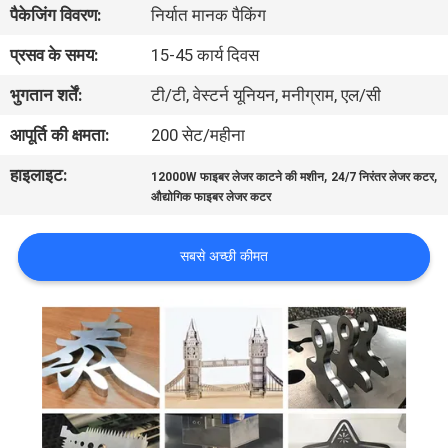
पैकेजिंग विवरण:
निर्यात मानक पैकिंग
भ्रमण
प्रसव के समय:
15-45 कार्य दिवस
संपर्क
भुगतान शर्तें:
टी/टी, वेस्टर्न यूनियन, मनीग्राम, एल/सी
करें
आपूर्ति की क्षमता:
200 सेट/महीना
हाइलाइट:
,
,
12000W फाइबर लेजर काटने की मशीन
24/7 निरंतर लेजर कटर
समाचार
औद्योगिक फाइबर लेजर कटर
समाधान
सबसे अच्छी कीमत
साइटमैप
PRIVACY
POLICY